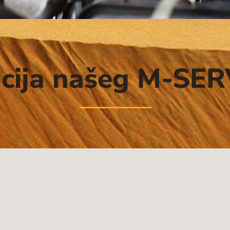
cija našeg M-SE