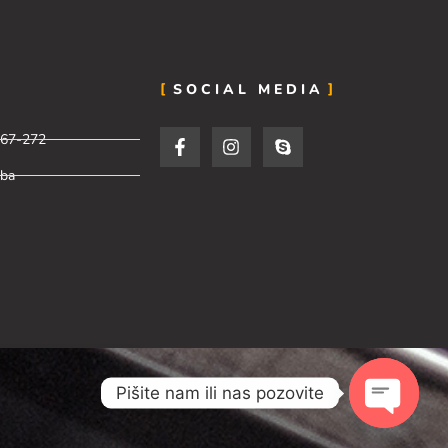
SOCIAL MEDIA
967-272
.ba
Pišite nam ili nas pozovite
Open cha