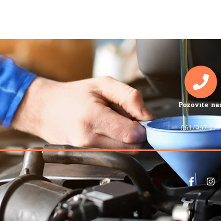
Pozovite na
061/967-272