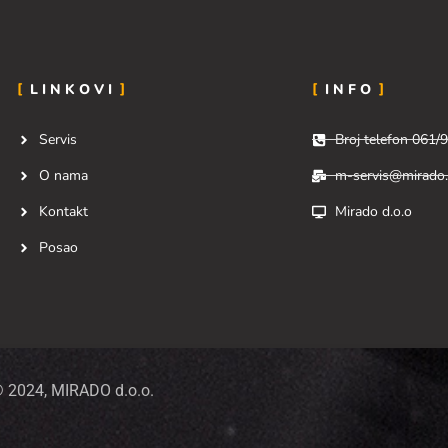
LINKOVI
INFO
Servis
Broj telefon 061/
O nama
m-servis@mirado
Kontakt
Mirado d.o.o
Posao
 2024, MIRADO d.o.o.